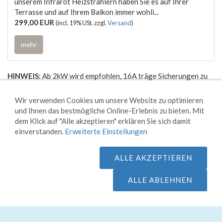
unserem Infrarot Heizstrahlern haben Sie es auf Ihrer
Terrasse und auf Ihrem Balkon immer wohli...
299,00 EUR
(incl. 19% USt. zzgl.
Versand
)
mehr
HINWEIS:
Ab 2kW wird empfohlen, 16A träge Sicherungen zu
verwenden (C16)
Wir verwenden Cookies um unsere Website zu optimieren
und Ihnen das bestmögliche Online-Erlebnis zu bieten. Mit
dem Klick auf "Alle akzeptieren" erklären Sie sich damit
einverstanden.
Erweiterte Einstellungen
Zurück
Burda SMART IP24 Multi 3 kW Weiß
ALLE AKZEPTIEREN
ALLE ABLEHNEN
Zahlungsarten
/
Versand
/
Datenschutzerklärung
/
AGB
/
Widerrufsrecht
/
Kontakt
/
Impressum
/
Sitemap
/
Cookie
Kontrolle