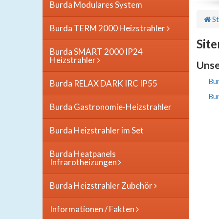
Burda Modulares System
St
Burda TERM 2000 Heizstrahler
Sit
Burda SMART 2000 IP24
Heizstrahler
Unse
Bu
Burda RELAX DARK IRC IP55
Bu
Burda Gastronomie-Heizstrahler
Burda Heizstrahler im Set
Burda Heatpanels
Infrarotheizungen
Burda Heizstrahler Zubehör
Informationen / Fakten